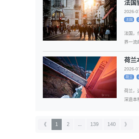
法国
2026-0
法国
法国，
界一流
荷兰
2026-0
荷兰
荷兰，
深造本
《
1
2
...
139
140
》