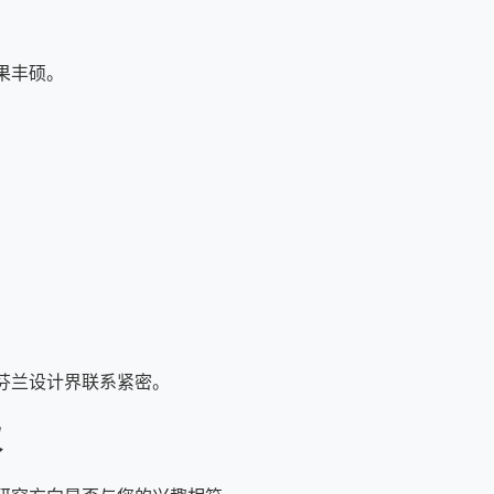
果丰硕。
芬兰设计界联系紧密。
议